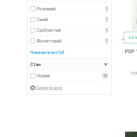
Рожевий
1
Синій
1
Сріблястий
1
КУП
Фіолетовий
1
PSP 
Червоний
1
Показати всі (2)
Чорний
4
Стан
PS
Новий
19