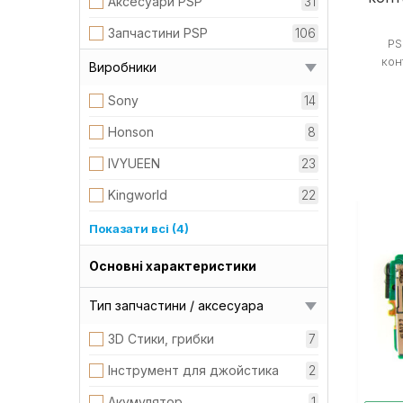
Аксесуари PSP
31
Запчастини PSP
106
PS
кон
Виробники
Sony
14
Honson
8
IVYUEEN
23
Kingworld
22
GILGOTT
1
Показати всі (4)
HONGYOU
65
Основні характеристики
Batmax
3
Тип запчастини / аксесуара
HORI
2
3D Стики, грибки
7
Інструмент для джойстика
2
Акумулятор
1