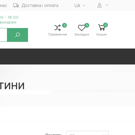
 нас
Доставка і оплата
UA
0 - 18:00
вихiдних
0
0
0
Порівняння
Закладки
Кошик
тини