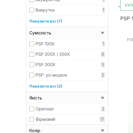
КУП
Викрутка
1
PSP 1
Дисплей
1
Показати всі (7)
З/П, кабелі, перехідники
1
Сумісність
PSP
Карта пам'яті
2
PSP 100X
1
Кнопки, бампери, курки
1
PSP 200X / 300X
6
Корпус приставки
1
PSP 300X
5
Плати
1
PSP: усі моделі
5
Шлейф
1
Xbox, Playstation
1
Показати всі (2)
Джойстик всі моделі
1
Якість
Оригінал
2
Фірмовий
17
Колір