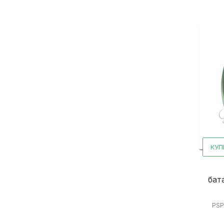
КУП
бата
PSP