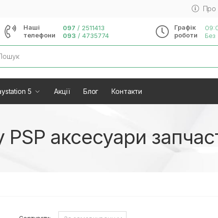
Про
Наші
Графік
097
/
2511413
09:0
телефони
роботи
093
/
4735774
Без 
rch
ystation 5
Акції
Блог
Контакти
y PSP аксесуари запчас