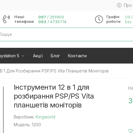
Про
Наші
Графік
097
/
2511413
09:0
телефони
роботи
093
/
4735774
Без 
rch
ystation 5
Акції
Блог
Контакти
 В 1 Для Розбирання PSP/PS Vita Планшетів Моніторів
Інструменти 12 в 1 для
На
розбирання PSP/PS Vita
3
планшетів моніторів
Виробник:
Kingworld
Модель: 1200