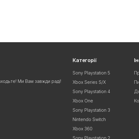
Категорії
І
Sony Playstation 5
Пр
аходьте! Ми Вам завжди раді!
Xbox Series S/X
Пи
Sony Playstation 4
До
Xbox One
Ко
Sony Playstation 3
Nintendo Switch
Xbox 360
Sony Playstation 2