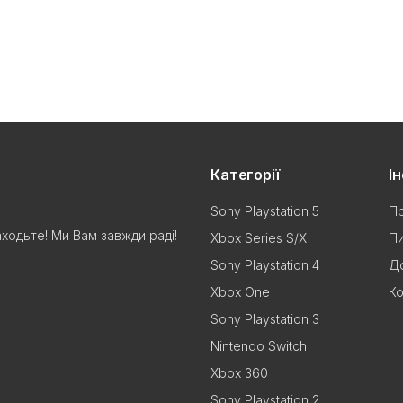
Категорії
І
Sony Playstation 5
Пр
аходьте! Ми Вам завжди раді!
Xbox Series S/X
Пи
Sony Playstation 4
До
Xbox One
Ко
Sony Playstation 3
Nintendo Switch
Xbox 360
Sony Playstation 2