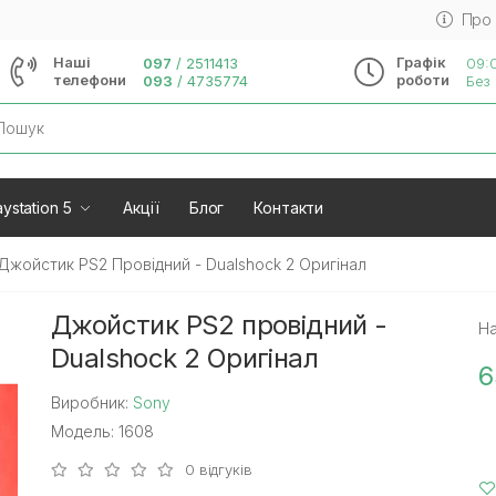
Про
Наші
Графік
097
/
2511413
09:0
телефони
роботи
093
/
4735774
Без 
rch
ystation 5
Акції
Блог
Контакти
Джойстик PS2 Провідний - Dualshock 2 Оригінал
Джойстик PS2 провідний -
На
Dualshock 2 Оригінал
6
Виробник:
Sony
Модель: 1608
0 відгуків