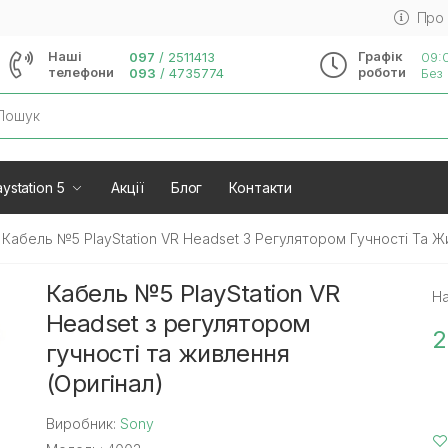
Про
Наші
Графік
097
/
2511413
09:0
телефони
роботи
093
/
4735774
Без 
rch
ystation 5
Акції
Блог
Контакти
Кабель №5 PlayStation VR Headset З Регулятором Гучності Та Ж
Кабель №5 PlayStation VR
На
Headset з регулятором
2
гучності та живлення
(Оригінал)
Виробник:
Sony