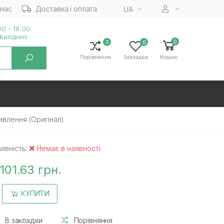
 нас
Доставка і оплата
UA
0 - 18:00
вихiдних
0
0
0
Порівняння
Закладки
Кошик
ивлення (Оригінал)
явність:
Немає в наявності
101.63 грн.
КУПИТИ
В закладки
Порівняння