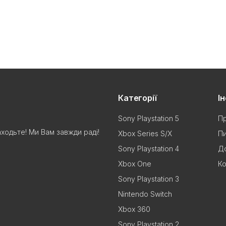
Категорії
І
Sony Playstation 5
Пр
аходьте! Ми Вам завжди раді!
Xbox Series S/X
Пи
Sony Playstation 4
До
Xbox One
Ко
Sony Playstation 3
Nintendo Switch
Xbox 360
Sony Playstation 2