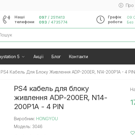
Про
Наші
Графік
097
/
2511413
09:0
телефони
роботи
093
/
4735774
Без 
rch
ystation 5
Акції
Блог
Контакти
PS4 Кабель Для Блоку Живлення ADP-200ER, N14-200P1A - 4 PIN
PS4 кабель для блоку
На
живлення ADP-200ER, N14-
1
200P1A - 4 PIN
Виробник:
HONGYOU
Модель: 3046