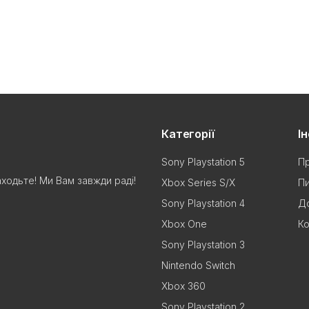
Категорії
І
Sony Playstation 5
Пр
аходьте! Ми Вам завжди раді!
Xbox Series S/X
Пи
Sony Playstation 4
До
Xbox One
Ко
Sony Playstation 3
Nintendo Switch
Xbox 360
Sony Playstation 2