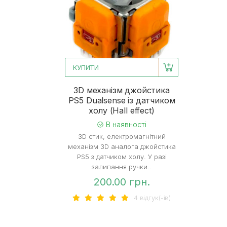
КУПИТИ
3D механізм джойстика
PS5 Dualsense із датчиком
холу (Hall effect)
В наявності
3D стик, електромагнітний
механізм 3D аналога джойстика
PS5 з датчиком холу. У разі
залипання ручки..
200.00 грн.
4 вiдгук(-iв)