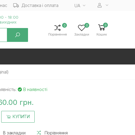
 нас
Доставка і оплата
UA
0 - 18:00
вихiдних
0
0
0
Порівняння
Закладки
Кошик
inal)
явність:
В наявності
60.00 грн.
КУПИТИ
В закладки
Порівняння