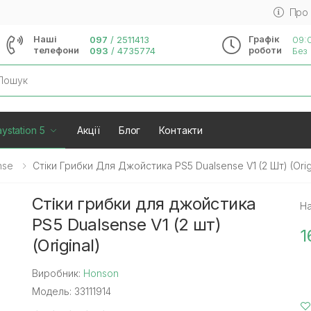
Про
Наші
Графік
097
/
2511413
09:0
телефони
роботи
093
/
4735774
Без 
rch
ystation 5
Акції
Блог
Контакти
nse
Стіки Грибки Для Джойстика PS5 Dualsense V1 (2 Шт) (Orig
Стіки грибки для джойстика
На
PS5 Dualsense V1 (2 шт)
1
(Original)
Виробник:
Honson
Модель: 33111914