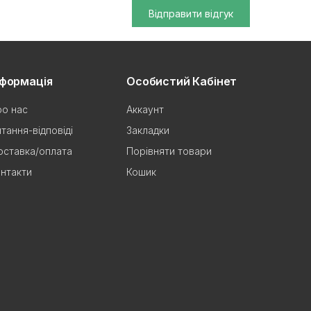
Відправити відгук
нформація
Особистий Кабінет
о нас
Аккаунт
тання-відповіді
Закладки
ставка/оплата
Порівняти товари
нтакти
Кошик