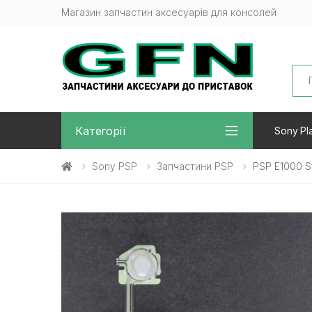
Магазин запчастин аксесуарів для консолей
Sea
Категорії
Sony Pla
Sony PSP
Запчастини PSP
PSP E1000 S