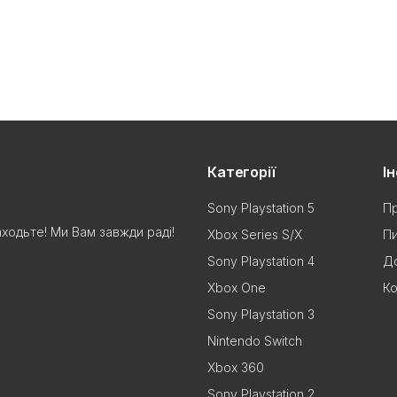
Категорії
І
Sony Playstation 5
Пр
аходьте! Ми Вам завжди раді!
Xbox Series S/X
Пи
Sony Playstation 4
До
Xbox One
Ко
Sony Playstation 3
Nintendo Switch
Xbox 360
Sony Playstation 2