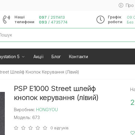
Про
Наші
Графік
097
/
2511413
09:0
телефони
роботи
093
/
4735774
Без 
rch
ystation 5
Акції
Блог
Контакти
treet Шлейф Кнопок Керування (лівий)
PSP E1000 Street шлейф
На
кнопок керування (лівий)
2
Виробник:
HONGYOU
Модель: 673
0 відгуків