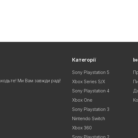
Категорії
І
Sony Playstation 5
Пр
аходьте! Ми Вам завжди раді!
Xbox Series S/X
Пи
Sony Playstation 4
До
Xbox One
Ко
Sony Playstation 3
Nintendo Switch
Xbox 360
Sony Playstation 2