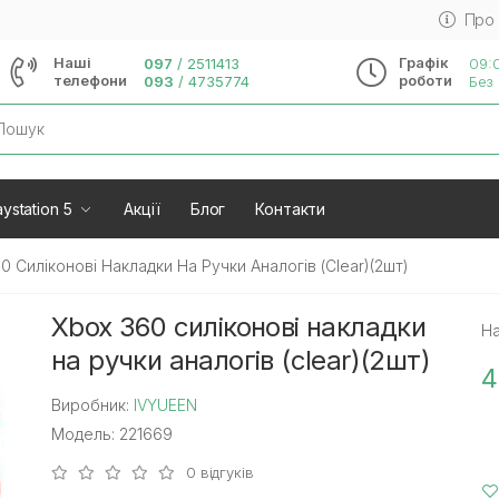
Про
Наші
Графік
097
/
2511413
09:0
телефони
роботи
093
/
4735774
Без 
rch
ystation 5
Акції
Блог
Контакти
0 Силіконові Накладки На Ручки Аналогів (clear)(2шт)
Xbox 360 силіконові накладки
На
на ручки аналогів (clear)(2шт)
4
Виробник:
IVYUEEN
Модель: 221669
0 відгуків