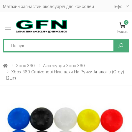
Магазин запчастин аксесуарів для консолей
Iнфо
0
Toggle mobile menu
Кошик
Search
Xbox 360
Аксесуари Xbox 360
Xbox 360 Силіконові Накладки На Ручки Аналогів (grey)
(2шт)