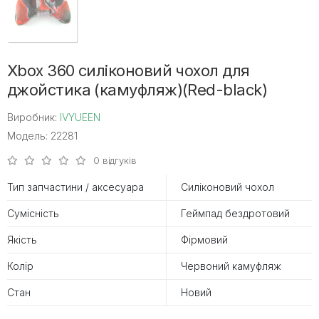
Xbox 360 силіконовий чохол для
джойстика (камуфляж)(Red-black)
Виробник:
IVYUEEN
Модель: 22281
0 відгуків
Тип запчастини / аксесуара
Силіконовий чохол
Сумісність
Геймпад бездротовий
Якість
Фірмовий
Колір
Червоний камуфляж
Стан
Новий