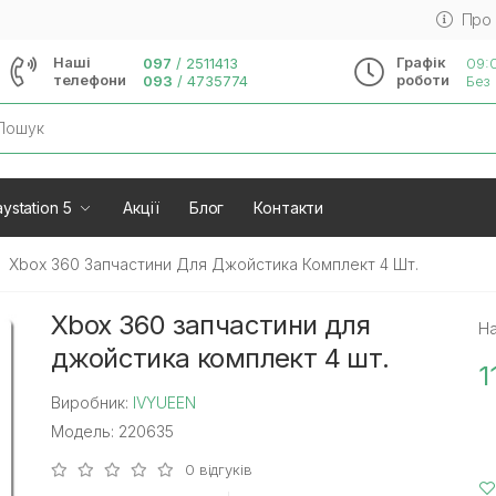
Про
Наші
Графік
097
/
2511413
09:0
телефони
роботи
093
/
4735774
Без 
rch
ystation 5
Акції
Блог
Контакти
Xbox 360 Запчастини Для Джойстика Комплект 4 Шт.
Xbox 360 запчастини для
На
джойстика комплект 4 шт.
1
Виробник:
IVYUEEN
Модель: 220635
0 відгуків