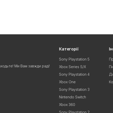
Категорії
І
Sony Playstation 5
Пр
аходьте! Ми Вам завжди раді!
Xbox Series S/X
Пи
Sony Playstation 4
До
Xbox One
Ко
Sony Playstation 3
Nintendo Switch
Xbox 360
Sony Playstation 2