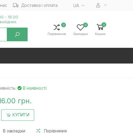
 нас
Доставка і оплата
UA
0 - 18:00
вихiдних
0
0
0
Порівняння
Закладки
Кошик
явність:
В наявності
16.00 грн.
КУПИТИ
В закладки
Порівняння