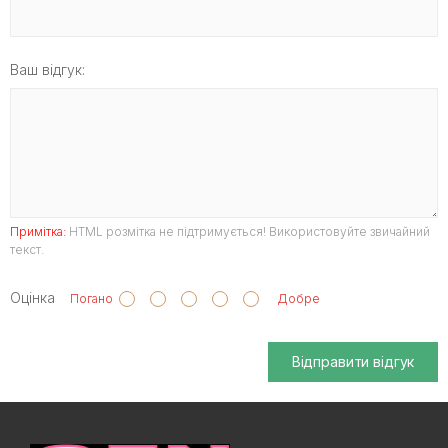
Ваш відгук:
Примітка:
HTML розмітка не підтримується! Використовуйте звичайний
текст.
Оцінка
Погано
Добре
Відправити відгук