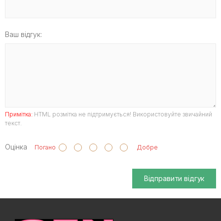
Ваш відгук:
Примітка:
HTML розмітка не підтримується! Використовуйте звичайний
текст.
Оцінка
Погано
Добре
Відправити відгук