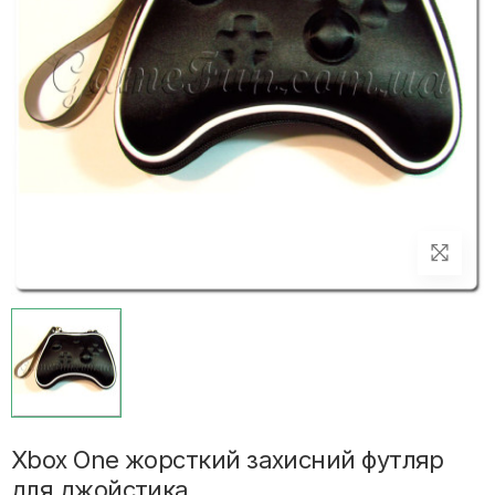
Xbox One жорсткий захисний футляр
для джойстика