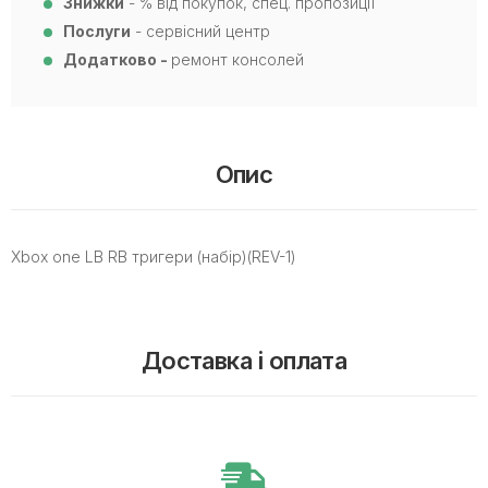
Знижки
- % від покупок, спец. пропозиції
Послуги
- сервісний центр
Додатково -
ремонт консолей
Опис
Xbox one LB RB тригери (набір)(REV-1)
Доставка і оплата