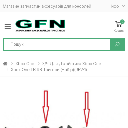
Магазин запчастин аксесуарів для консолей
Iнфо
0
Toggle mobile menu
Кошик
Search
Xbox One
З/ч Для Джойстика Xbox One
Xbox One LB RB Тригери (набір)(REV-1)