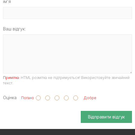
ім'я
Ваш відгук:
Примітка:
HTML розмітка не підтримується! Використовуйте звичайний
текст.
Оцінка
Погано
Добре
Відправити відгук