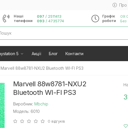
Про
Наші
Графік
097
/
2511413
09:0
телефони
роботи
093
/
4735774
Без 
rch
ystation 5
Акції
Блог
Контакти
Marvell 88w8781-NXU2 Bluetooth WI-FI PS3
Marvell 88w8781-NXU2
На
Bluetooth WI-FI PS3
3
Виробник:
Mbchip
Модель: 6010
0 відгуків