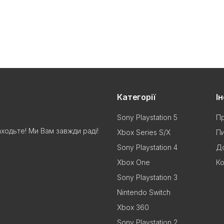
Категорії
І
Sony Playstation 5
Пр
аходьте! Ми Вам завжди раді!
Xbox Series S/X
Пи
Sony Playstation 4
До
Xbox One
Ко
Sony Playstation 3
Nintendo Switch
Xbox 360
Sony Playstation 2