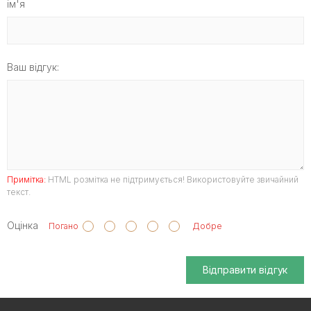
ім'я
Ваш відгук:
Примітка:
HTML розмітка не підтримується! Використовуйте звичайний
текст.
Оцінка
Погано
Добре
Відправити відгук